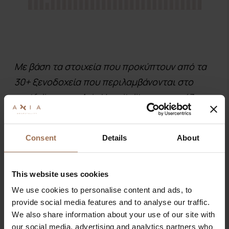
Με βάση τα στοιχεία που προκύπτουν από τα
30+ ξενοδοχεία που περιλαμβάνονται στο
portfolio της, η Axia Hospitality παρουσιάζει το
Overview του 2023 καθώς και τις τάσεις που
ήδη διαφαίνονται σχετικά με τις
Consent
Details
About
ξενοδοχειακές κρατήσεις του 2024.
Η προηγούμενη χρονιά έκλεισε με απόλυτα
θετικό πρόσιμο όχι μόνο για τα
This website uses cookies
συνεργαζόμενα ξενοδοχεία της Αθήνας, αλλά
We use cookies to personalise content and ads, to
provide social media features and to analyse our traffic.
και στο σύνολο της επικράτειας,
We also share information about your use of our site with
σηματοδοτώντας ουσιαστικά το οριστικό
our social media, advertising and analytics partners who