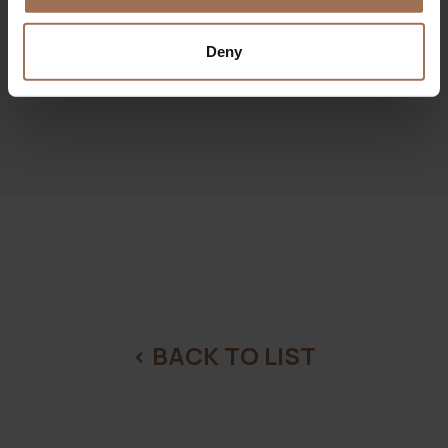
εδώ
(
Δείτε την παρουσίαση
)
Deny
< BACK TO LIST