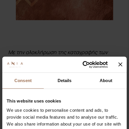
Με την ολοκλήρωση της καταγραφής των
κρατήσεων του Πάσχα και εν όψη της έναρξης
της νέας σεζόν, η καθιερωμένη μηνιαία
παρουσίαση της Axia Hospitality περιλαμβάνει
Consent
Details
About
ενδιαφέροντα στατιστικά στοιχεία και
αντίστοιχους δείκτες.
This website uses cookies
Σχετικά με την πορεία των κρατήσεων την
We use cookies to personalise content and ads, to
περίοδο του Πάσχα, τόσο για το Καθολικό
provide social media features and to analyse our traffic.
όσο και για το Ορθόδοξο, καταγράφονται
We also share information about your use of our site with