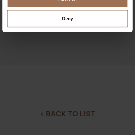
Αναλυτικά όλα τα στοιχεία εδώ
(
Δείτε την
παρουσίαση)
Deny
< BACK TO LIST